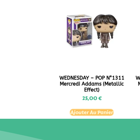
WEDNESDAY – POP N°1311
W
Mercredi Addams (metallic
Effect)
25,00
€
Ajouter Au Panier