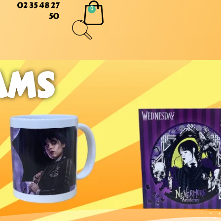
02 35 48 27
50
AMS