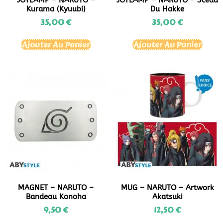
JOYLAMP – NARUTO –
JOYLAMP – NARUTO – Sceau
Kurama (Kyuubi)
Du Hakke
35,00
€
35,00
€
Ajouter Au Panier
Ajouter Au Panier
MAGNET – NARUTO –
MUG – NARUTO – Artwork
Bandeau Konoha
Akatsuki
9,50
€
12,50
€