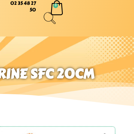
02 35 48 27
50
RINE SFC 20CM