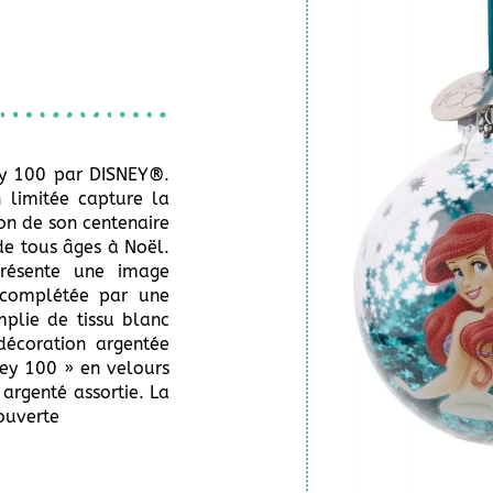
ey 100 par DISNEY®.
n limitée capture la
on de son centenaire
de tous âges à Noël.
présente une image
 complétée par une
mplie de tissu blanc
décoration argentée
sney 100 » en velours
argenté assortie. La
ouverte