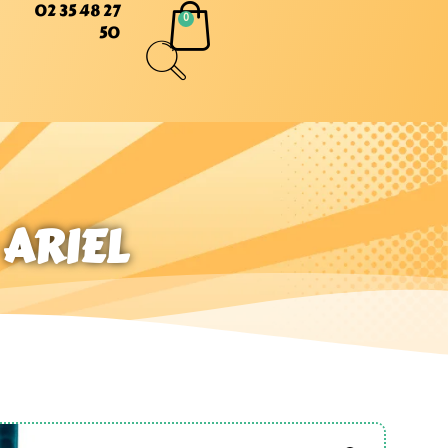
02 35 48 27
50
 ARIEL