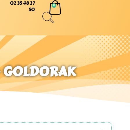
02 35 48 27
50
– GOLDORAK