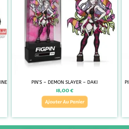
INE
PIN’S – DEMON SLAYER – DAKI
P
18,00
€
Ajouter Au Panier