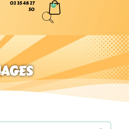
02 35 48 27
50
NAGES