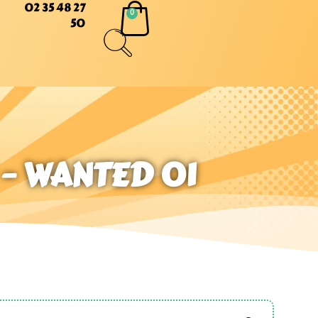
02 35 48 27
50
 – WANTED 01