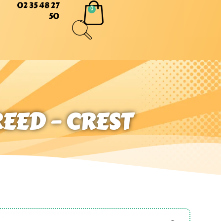
02 35 48 27
50
REED – CREST