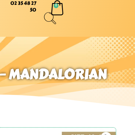
02 35 48 27
50
S – MANDALORIAN