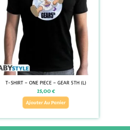
T-SHIRT – ONE PIECE – GEAR 5TH (L)
25,00
€
Ajouter Au Panier