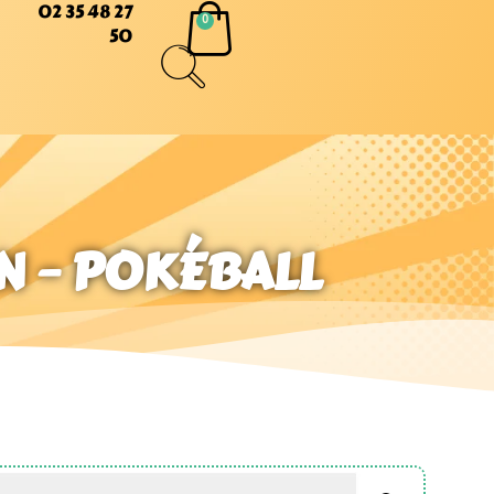
02 35 48 27
50
N – POKÉBALL