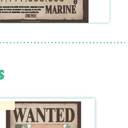
S
omo !