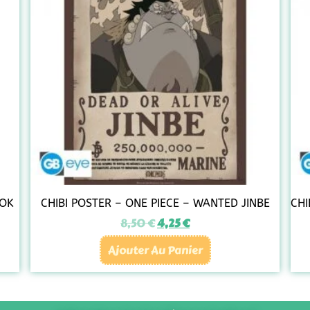
OOK
CHIBI POSTER – ONE PIECE – WANTED JINBE
CHI
8,50
€
4,25
€
Ajouter Au Panier