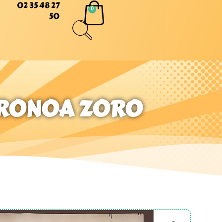
02 35 48 27
50
RORONOA ZORO