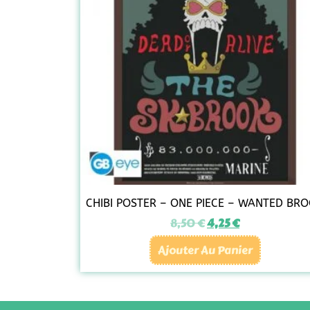
CHIBI POSTER – ONE PIECE – WANTED BR
8,50
€
4,25
€
Ajouter Au Panier