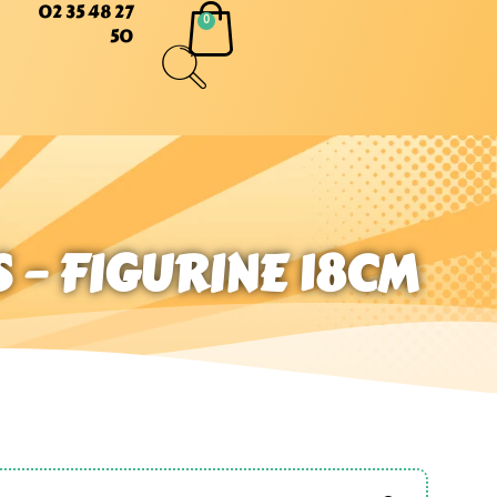
02 35 48 27
50
 – FIGURINE 18CM