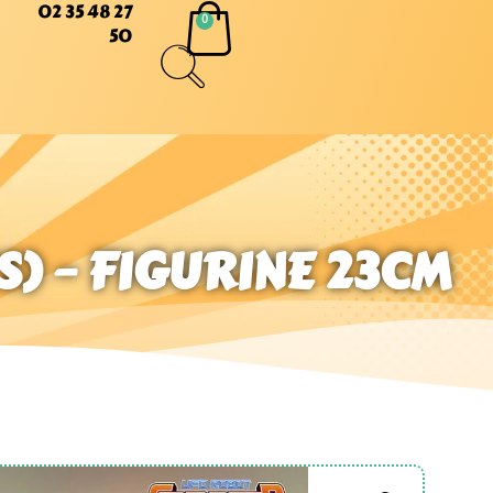
02 35 48 27
50
) – FIGURINE 23CM