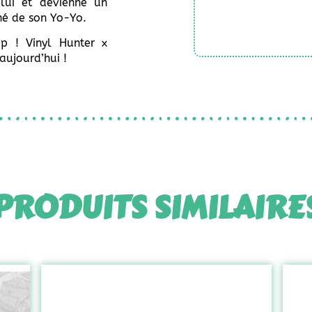
 lui et devienne un
né de son Yo-Yo.
op ! Vinyl Hunter x
aujourd’hui !
PRODUITS SIMILAIRE