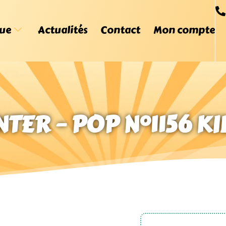
ue
Actualités
Contact
Mon compte
TER – POP N°1156 K