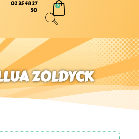
02 35 48 27
50
ILLUA ZOLDYCK