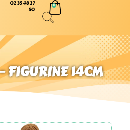
02 35 48 27
50
– FIGURINE 14CM