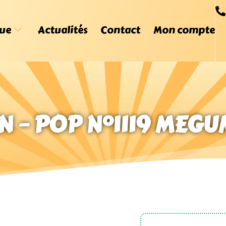
ue
Actualités
Contact
Mon compte
N – POP N°1119 MEG