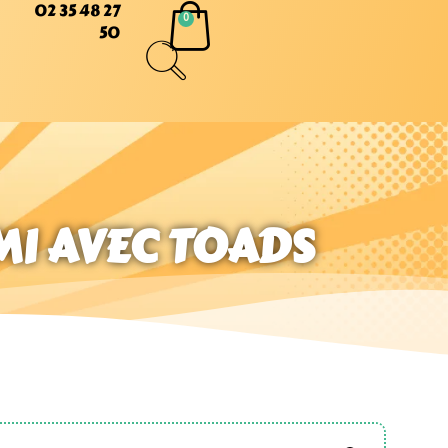
02 35 48 27
50
UMI AVEC TOADS