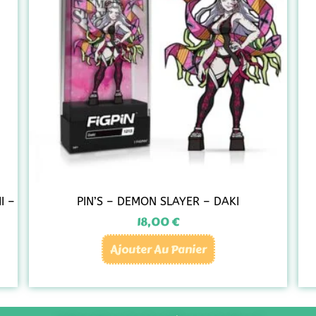
I –
PIN’S – DEMON SLAYER – DAKI
18,00
€
Ajouter Au Panier