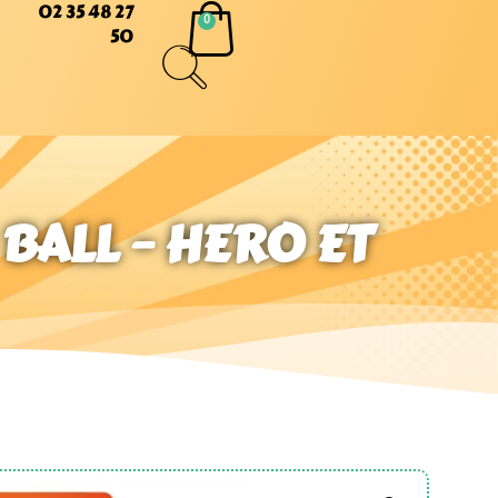
02 35 48 27
50
ALL – HERO ET