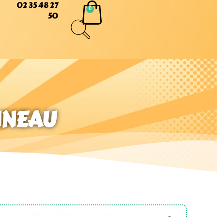
02 35 48 27
50
NNEAU