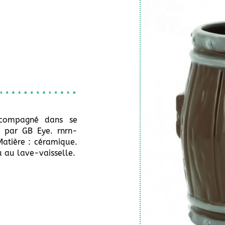
accompagné dans se
 par GB Eye. rnrn-
atière : céramique.
 au lave-vaisselle.