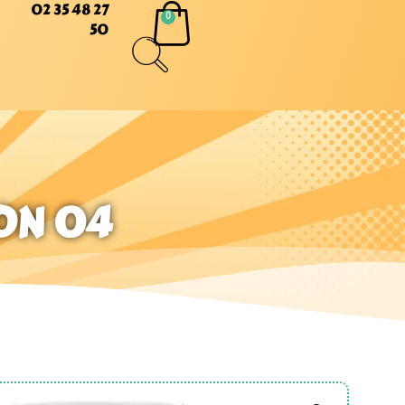
02 35 48 27
50
SON 04