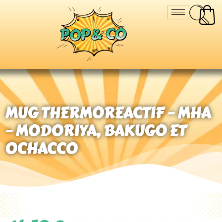
MUG THERMOREACTIF – MHA
– MODORIYA, BAKUGO ET
OCHACCO