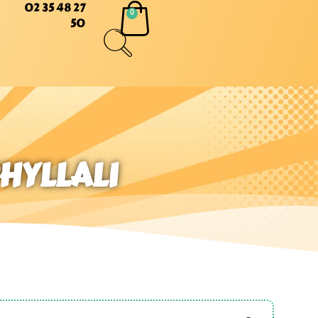
02 35 48 27
50
HYLLALI