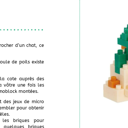
rocher d’un chat, ce
oule de poils existe
 la cote auprès des
a vôtre une fois les
anoblock montées.
t des jeux de micro
sembler pour obtenir
èles.
 les briques pour
t quelques briques