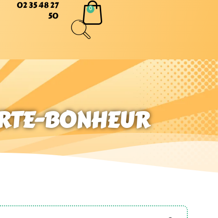
02 35 48 27
50
ORTE-BONHEUR