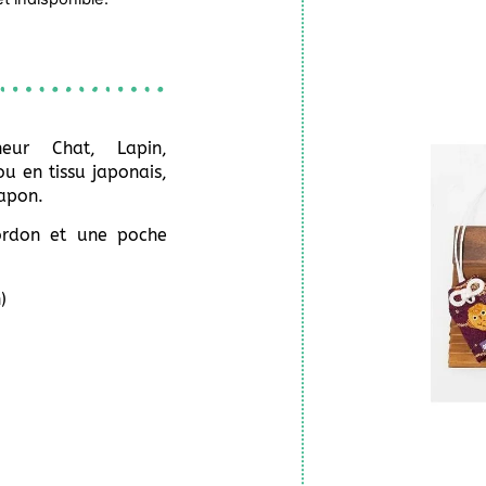
heur Chat, Lapin,
u en tissu japonais,
Japon.
ordon et une poche
)