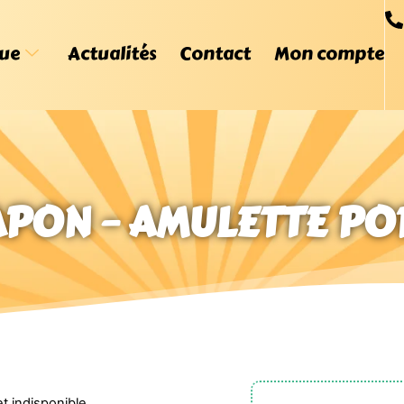
ue
Actualités
Contact
Mon compte
APON – AMULETTE P
t indisponible.