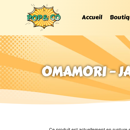
Accueil
Boutiq
OMAMORI – J
Ce produit est actuellement en rupture e