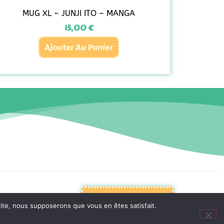
MUG XL – JUNJI ITO – MANGA
15,00
€
Ajouter Au Panier
Mentions Légales
 site, nous supposerons que vous en êtes satisfait.