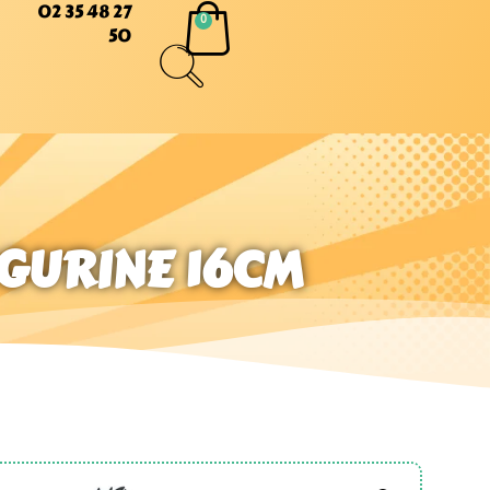
02 35 48 27
50
IGURINE 16CM