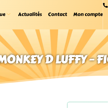
ue
Actualités
Contact
Mon compte
 MONKEY D LUFFY – F