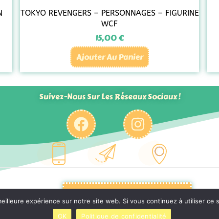
N
TOKYO REVENGERS – PERSONNAGES – FIGURINE
WCF
15,00
€
Ajouter Au Panier
Suivez-Nous Sur Les Réseaux Sociaux !
Politique De Confidentialité
eilleure expérience sur notre site web. Si vous continuez à utiliser ce
OK
Politique de confidentialité