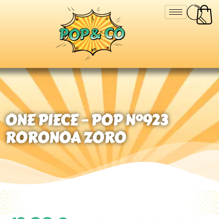
ONE PIECE – POP N°923
RORONOA ZORO