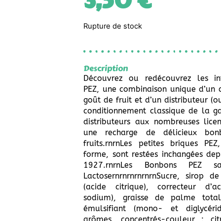
3,50
€
Rupture de stock
Description
Découvrez ou redécouvrez les i
PEZ, une combinaison unique d’un 
goût de fruit et d’un distributeur (
conditionnement classique de la 
distributeurs aux nombreuses lice
une recharge de délicieux bo
fruits.rnrnLes petites briques PE
forme, sont restées inchangées dep
1927.rnrnLes Bonbons PEZ sa
LactosernrnrnrnrnrnSucre, sirop de
(acide citrique), correcteur d’ac
sodium), graisse de palme tota
émulsifiant (mono- et diglycérid
arômes, concentrés-couleur : cit