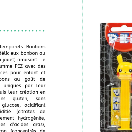
ntemporels Bonbons
délicieux bonbon au
ou jouet) amusant. Le
gamme PEZ avec des
nces pour enfant et
nbons au goût de
Z, uniques par leur
uis leur création en
ns gluten, sans
 glucose, acidifiant
iditié (citrates de
lement hydrogénée,
es d’acides gras),
ron (concentrés de