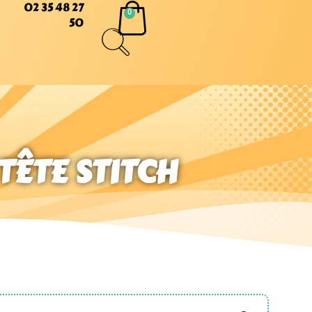
02 35 48 27
50
TÊTE STITCH