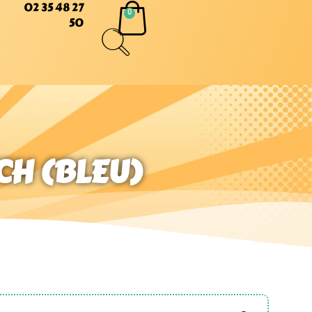
02 35 48 27
50
CH (BLEU)