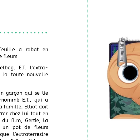
efeuille à rabat en
e fleurs
beg, E.T. l’extra-
é la toute nouvelle
 un garçon qui se lie
urnommé E.T., qui a
 famille, Elliot doit
rer chez lui tout en
du film, Gertie, la
. un pot de fleurs
ue l’extraterrestre