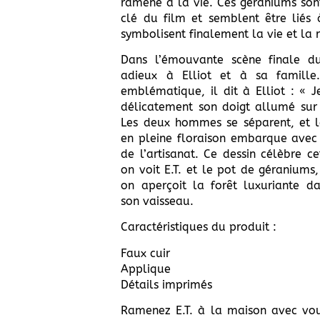
ramène à la vie. Ces géraniums son
clé du film et semblent être liés à
symbolisent finalement la vie et la r
Dans l’émouvante scène finale du 
adieux à Elliot et à sa famille
emblématique, il dit à Elliot : « J
délicatement son doigt allumé sur 
Les deux hommes se séparent, et 
en pleine floraison embarque avec 
de l’artisanat. Ce dessin célèbre ce
on voit E.T. et le pot de géraniums,
on aperçoit la forêt luxuriante da
son vaisseau.
Caractéristiques du produit :
Faux cuir
Applique
Détails imprimés
Ramenez E.T. à la maison avec vo