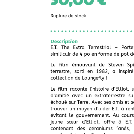
50,00
€
Rupture de stock
Description
E.T. The Extra Terrestrial – Port
similicuir de 4 po en forme de pot d
Le film émouvant de Steven Spiel
terrestre, sorti en 1982, a inspir
collection de Loungefly !
Le film raconte l’histoire d’Elliot,
d’amitié avec un extraterrestre s
échoué sur Terre. Avec ses amis et sa
trouver un moyen d’aider E.T. à rent
évitant le gouvernement. Au cours 
jeune sœur d’Elliot, offre à E.T
contenant des géraniums fanés, q