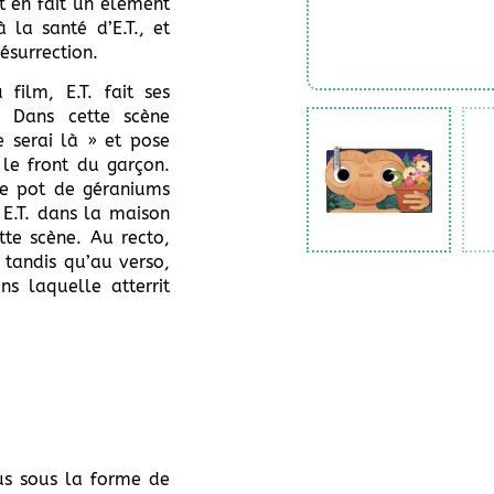
t en fait un élément
 la santé d’E.T., et
ésurrection.
film, E.T. fait ses
. Dans cette scène
e serai là » et pose
le front du garçon.
le pot de géraniums
E.T. dans la maison
tte scène. Au recto,
 tandis qu’au verso,
ns laquelle atterrit
us sous la forme de