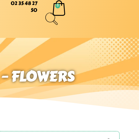
02 35 48 27
50
. – FLOWERS