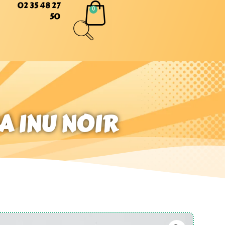
02 35 48 27
50
A INU NOIR