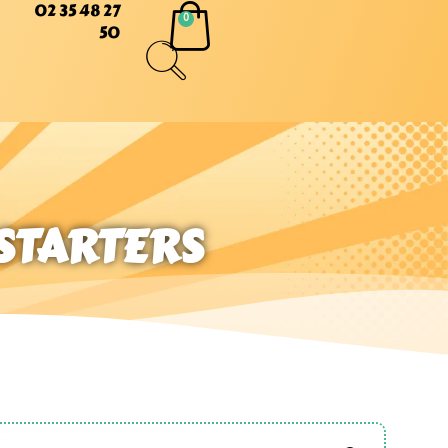
02 35 48 27
50
 STARTERS