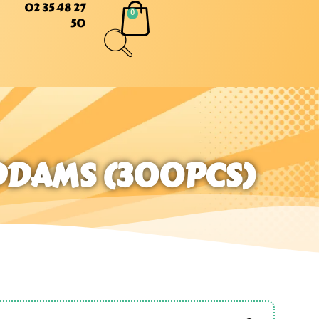
02 35 48 27
50
DDAMS (300PCS)