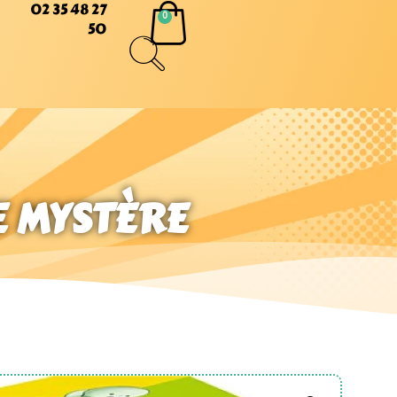
02 35 48 27
50
E MYSTÈRE