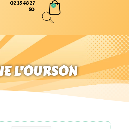
02 35 48 27
50
NIE L’OURSON