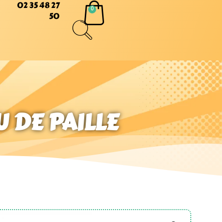
02 35 48 27
50
U DE PAILLE