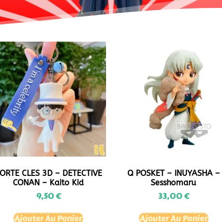
ORTE CLES 3D – DETECTIVE
Q POSKET – INUYASHA –
CONAN – Kaito Kid
Sesshomaru
9,50
€
33,00
€
Ajouter Au Panier
Ajouter Au Panier