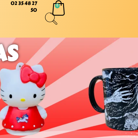
02 35 48 27
50
AS