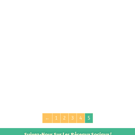
←
1
2
3
4
5
Suivez-Nous Sur Les Réseaux Sociaux !