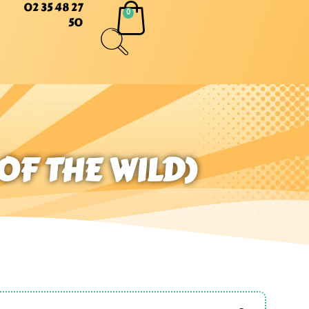
02 35 48 27
50
 OF THE WILD)