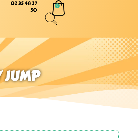
02 35 48 27
50
Y JUMP